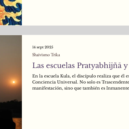
centros de poder principales ubicados en el cu
(más específicamente, en el canal central o
Suṣumnānāḍī) están obligados a ser perforados
temprano. Estos cakra-s son: Mūlādhāra, Svād
Maṇipūra,
14 sept 2025
Shaivismo Trika
Las escuelas Pratyabhijñā y
En la escuela Kula, el discípulo realiza que él es
Conciencia Universal. No solo es Trascendente
manifestación, sino que también es Inmanente
la manifestación. Como Conciencia, él no es 
un Testigo Trascendente de los tres estados de v
sueño y sueño profundo, sino que además es to
tres estados también. Para ser más precisos, en
se da cuenta de que únicamente existe UN SO
ESTADO, el Estado de Paramaśiva o Parabhair