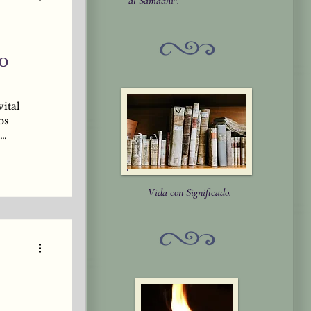
al Samādhi".
vital
os
 Ser
o con aṇu
to de
Vida con Significado.
etc. Este
que como
a c