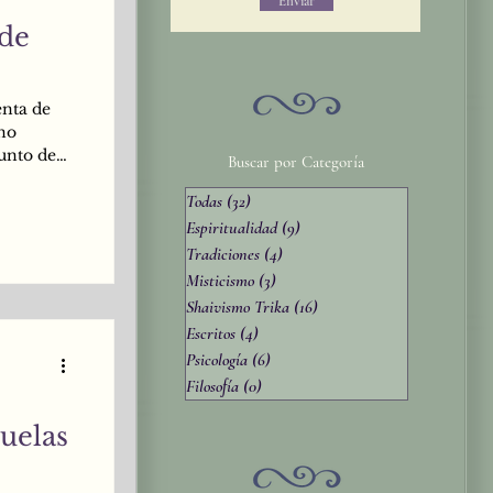
Enviar
 de
enta de
uno
unto de
Buscar por Categoría
encia en
Todas
(32)
32 entradas
ste estado
ión,
Espiritualidad
(9)
9 entradas
mente en
Tradiciones
(4)
4 entradas
estado
Misticismo
(3)
3 entradas
Shaivismo Trika
(16)
16 entradas
Escritos
(4)
4 entradas
Psicología
(6)
6 entradas
Filosofía
(0)
0 entradas
uelas