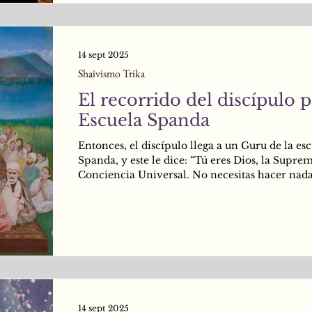
14 sept 2025
Shaivismo Trika
El recorrido del discípulo p
Escuela Spanda
Entonces, el discípulo llega a un Guru de la es
Spanda, y este le dice: “Tú eres Dios, la Supre
Conciencia Universal. No necesitas hacer nada
gozar de tu Ya Realizada Naturaleza. Eres Tot
Libre y Pleno, mi querido Śiva. Ahora, vive tu 
Feliz por siempre”. (Medio: Anupāya. “Yo soy T
Punto de vista de Parabhairava -Inmanente en 
manifestación-).
14 sept 2025