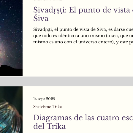
Śivadṛṣṭi: El punto de vista
Śiva
Śivadṛṣṭi, el punto de vista de Śiva, es darse cu
que todo es idéntico a uno mismo (o sea, que 
mismo es uno con el universo entero), y este p
vista es la causa del logro de Śivavyāpti (inher
Śiva) que lleva directamente a la Liberación. E
de Śiva se logra, según esta misteriosa instrucc
volviéndose Śiva. Es decir: recordando ardua
la mente que todo es Śiva, que no hay ningún 
que no sea Śiva, él (el Yogī) finalmente se vue
14 sept 2025
Shaivismo Trika
Diagramas de las cuatro esc
del Trika