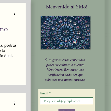
¡Bienvenido al Sitio!
smo
ia, podrás
 la
No dual
Si te gustan estos contenidos,
de la
podes suscribirte a nuestro
 de
Newsletter. Recibirás una
mos
notificación cada vez que
subamos una nueva entrada.
Email