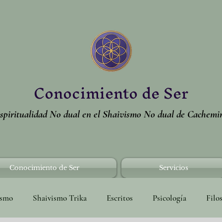
Conocimiento de Ser
spiritualidad No dual en el Shaivismo No dual de Cachemi
Conocimiento de Ser
Servicios
ismo
Shaivismo Trika
Escritos
Psicología
Filo