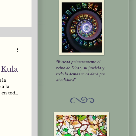
erpo sutil
 tarde o
hiṣṭhāna,
"Buscad primeramente el
 Kula
reino de Dios y su justicia y
todo lo demás se os dará por
añadidura".
 la
 a la
 en toda
solamente
igilia,
dos esos
 realidad
LO
ava.