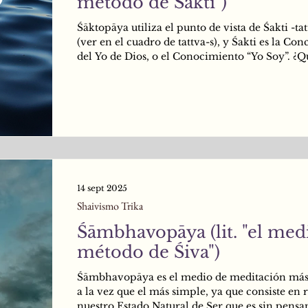
método de Śakti")
Śāktopāya utiliza el punto de vista de Śakti -tat
(ver en el cuadro de tattva-s), y Śakti es la Con
del Yo de Dios, o el Conocimiento “Yo Soy”. ¿Q
significa esto en la práctica? Significa que en 
la persona debe llevar su atención a la fuente
se originan todos los pensamientos, o en su def
espacio o brecha entre los pensamientos. Clar
el espacio que está al principio, en el medio y a
todos los pensamientos, es el mism
14 sept 2025
Shaivismo Trika
Śāmbhavopāya (lit. "el med
método de Śiva")
Śāmbhavopāya es el medio de meditación más
a la vez que el más simple, ya que consiste en 
nuestro Estado Natural de Ser que es sin pensa