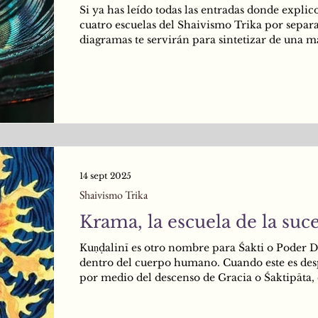
Si ya has leído todas las entradas donde explico
cuatro escuelas del Shaivismo Trika por separa
diagramas te servirán para sintetizar de una 
gráfica todo lo aprendido. Si todavía no haz es
las cuatro escuelas, primeramente dirígete a est
Las cuatro escuelas del Trika, y luego, regresa 
los diagramas.
14 sept 2025
Shaivismo Trika
Krama, la escuela de la suc
Kuṇḍalinī es otro nombre para Śakti o Poder 
dentro del cuerpo humano. Cuando este es de
por medio del descenso de Gracia o Śaktipāta, 
encargada de expandir la Conciencia en el se
Tan pronto como este Poder despierta, los cakr