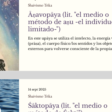
Shaivismo Trika
Āṇavopāya (lit. "el medio o
método de aṇu -el individuo
limitado-")
En este upāya se utiliza el intelecto, la energía 
(prāṇa), el cuerpo físico/los sentidos y los objet
externos para volverse consciente de la propia
naturaleza esencial. Esto es así debido a que el
Supremo se encuentra plenamente identificad
(el individuo limitado), es decir, con el conjun
intelecto, energía vital, cuerpo físico, sentidos, 
upāya utiliza Kriya o el Poder de Acción, ya 
la persona se encuentra totalmente identificad
14 sept 2025
Shaivismo Trika
Śāktopāya (lit. "el medio o