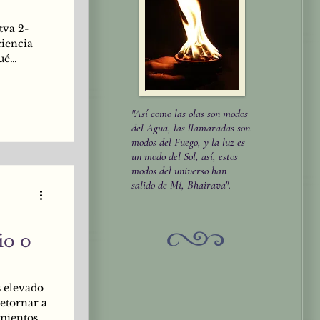
tva 2-
ciencia
ué
este medio
 en donde
ecto, al
"Así como las olas son modos
amente,
del Agua, las llamaradas son
l final de
modos del Fuego, y la luz es
un modo del Sol, así, estos
modos del universo han
salido de Mí, Bhairava".
io o
 elevado
retornar a
mientos.