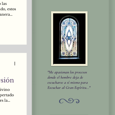
 las
do, estos
manera
tudiado
e link:
para leer
"Me apasionan los procesos
donde el hombre deja de
esión
escucharse a sí mismo para
Escuchar al Gran Espíritu..."
Divino
spertado
es la
r humano.
a-s o