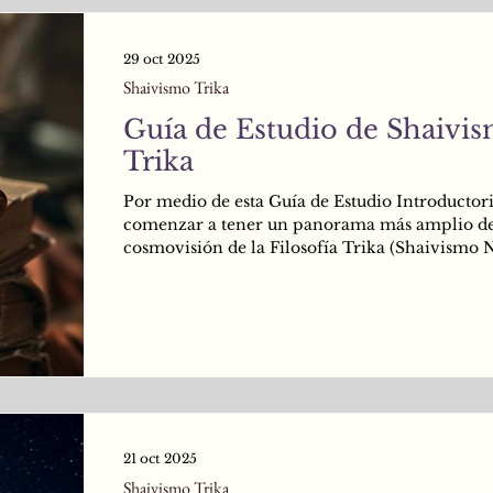
29 oct 2025
Shaivismo Trika
Guía de Estudio de Shaivi
Trika
Por medio de esta Guía de Estudio Introductor
comenzar a tener un panorama más amplio de
cosmovisión de la Filosofía Trika (Shaivismo 
de Cachemira). Te recomiendo seguir el orden 
lista para que no te pierdas durante el proceso
estudio. ¡Espero que te sea de utilidad! ¡Nos ve
pronto!
21 oct 2025
Shaivismo Trika