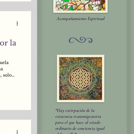
Acompañamiento Espiritual
or la
cuela
ma
, solo
almente
vida y sé
odo” -
toda la
"Hay extirpación de la
existencia transmigratoria
para el que hace al estado
ordinario de conciencia igual