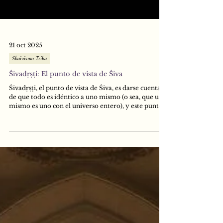
21 oct 2025
Shaivismo Trika
Śivadṛṣṭi: El punto de vista de Śiva
Śivadṛṣṭi, el punto de vista de Śiva, es darse cuenta
de que todo es idéntico a uno mismo (o sea, que uno
mismo es uno con el universo entero), y este punto
de vista es la causa del logro de Śivavyāpti
(inherencia en Śiva) que lleva directamente a la
Liberación. Este estado de Śiva se logra, según esta
misteriosa instrucción, volviéndose Śiva. Es decir:
recordando arduamente en la mente que todo es
Śiva, que no hay ningún estado que no sea Śiva, él (el
Yogī) finalmente se vue