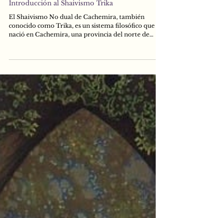
29 may 2025
Shaivismo Trika
Introducción al Shaivismo Trika
El Shaivismo No dual de Cachemira, también
conocido como Trika, es un sistema filosófico que
nació en Cachemira, una provincia del norte de
India, en el siglo IX d. C. Como el verdadero
significado contenido en los Tantra-s -unos antiguos
libros espirituales- estaba siendo distorsionado, el
Ser Supremo Mismo, el cual es llamado Śiva en este
sistema filosófico, abrió la mente de Vasugupta, un
sabio que vivía en Cachemira en aquella época, y le
dijo en sueños que buscara unos a