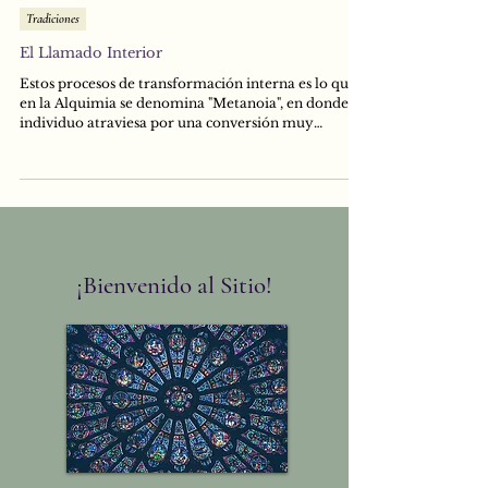
27 oct 2023
Tradiciones
El Llamado Interior
Estos procesos de transformación interna es lo que
en la Alquimia se denomina "Metanoia", en donde el
individuo atraviesa por una conversión muy
profunda que es impulsada 'desde dentro', muchas
veces, a raíz de situaciones en la vida que lo llevan a
experimentar una crisis o un cuestionamiento
profundo de la existencia. Se trata de un proceso
natural, es decir, que forma parte del desarrollo
espiritual del ser humano.