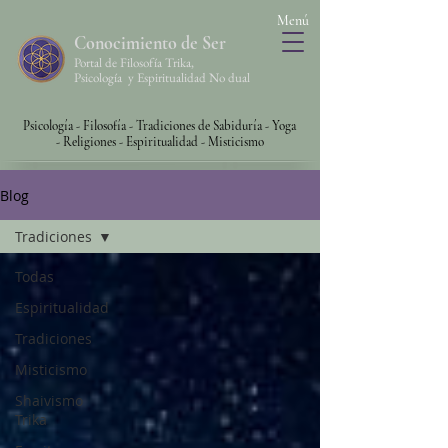
Menú
Conocimiento de Ser
Portal de Filosofía Trika,
Psicología y Espiritualidad No dual
Psicología - Filosofía - Tradiciones de Sabiduría - Yoga
-
Religiones - Espiritualidad - Misticismo
Blog
Tradiciones
Todas
Espiritualidad
Tradiciones
Misticismo
Shaivismo
Trika