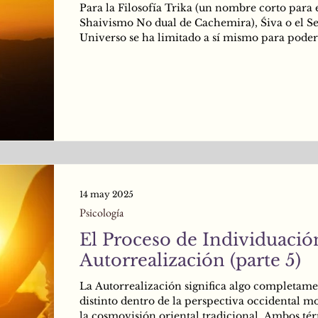
Para la Filosofía Trika (un nombre corto para 
Shaivismo No dual de Cachemira), Śiva o el Se
Universo se ha limitado a sí mismo para poder
desplegar el Divino Juego de la manifestación
universal. Este divino despliegue hizo que Śiva
"olvidara de sí mismo" en el proceso, y habien
asumido la contracción en la forma de ser un 
limitado, hoy en día se encuentre buscando la
Liberación de la divina esclavitud que Él mism
propia y Libre voluntad, se ino
14 may 2025
Psicología
El Proceso de Individuación
Autorrealización (parte 5)
La Autorrealización significa algo completam
distinto dentro de la perspectiva occidental 
la cosmovisión oriental tradicional. Ambos té