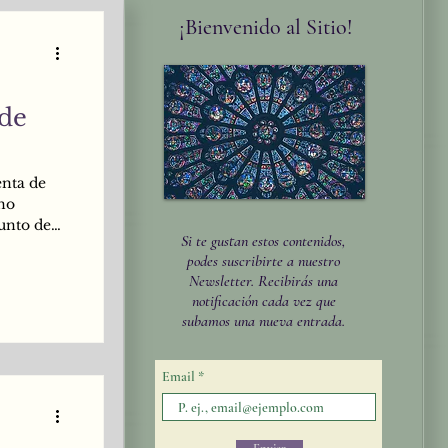
¡Bienvenido al Sitio!
 de
enta de
uno
unto de
Si te gustan estos contenidos,
encia en
podes suscribirte a nuestro
ste estado
Newsletter. Recibirás una
ión,
notificación cada vez que
mente en
subamos una nueva entrada.
estado
Email