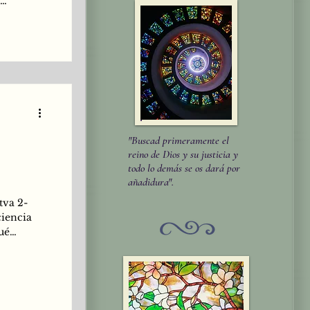
 Ser
o con aṇu
to de
etc. Este
que como
a c
"Buscad primeramente el
reino de Dios y su justicia y
todo lo demás se os dará por
añadidura".
tva 2-
ciencia
ué
este medio
 en donde
ecto, al
amente,
l final de