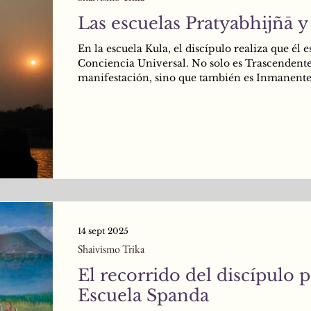
Las escuelas Pratyabhijñā y
En la escuela Kula, el discípulo realiza que él es
Conciencia Universal. No solo es Trascendente
manifestación, sino que también es Inmanente
la manifestación. Como Conciencia, él no es 
un Testigo Trascendente de los tres estados de v
sueño y sueño profundo, sino que además es to
tres estados también. Para ser más precisos, en
se da cuenta de que únicamente existe UN SO
ESTADO, el Estado de Paramaśiva o Parabhair
14 sept 2025
Shaivismo Trika
El recorrido del discípulo p
Escuela Spanda