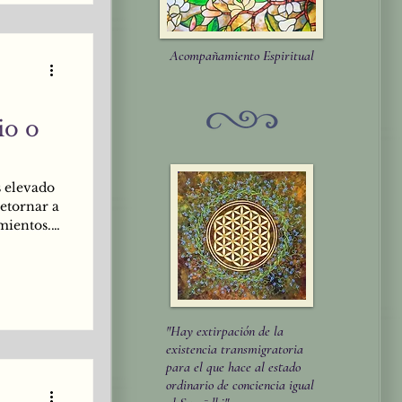
Acompañamiento Espiritual
io o
 elevado
retornar a
mientos.
a, aunque
los
orque la
entran
aceres de
"Hay extirpación de la
existencia transmigratoria
para el que hace al estado
ordinario de conciencia igual