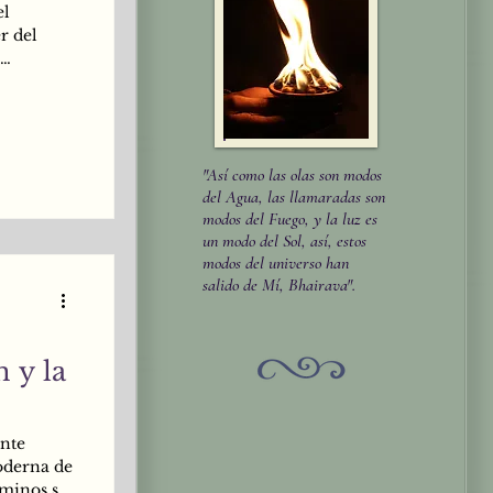
el
r del
 se
do
individuo
"Así como las olas son modos
del Agua, las llamaradas son
o, por su
modos del Fuego, y la luz es
un modo del Sol, así, estos
modos del universo han
salido de Mí, Bhairava".
 y la
ente
moderna de
rminos se