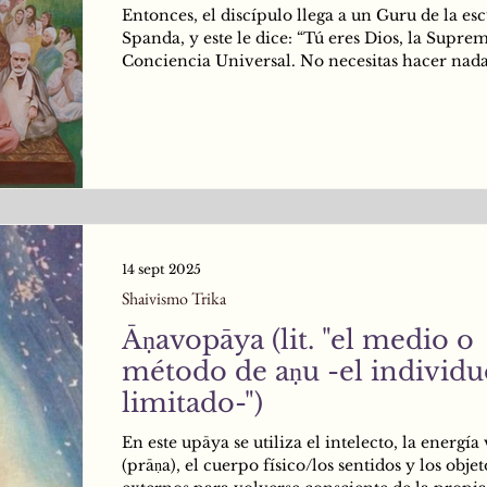
Entonces, el discípulo llega a un Guru de la es
Spanda, y este le dice: “Tú eres Dios, la Supre
Conciencia Universal. No necesitas hacer nada
gozar de tu Ya Realizada Naturaleza. Eres Tot
Libre y Pleno, mi querido Śiva. Ahora, vive tu 
Feliz por siempre”. (Medio: Anupāya. “Yo soy T
Punto de vista de Parabhairava -Inmanente en 
manifestación-).
14 sept 2025
Shaivismo Trika
Āṇavopāya (lit. "el medio o
método de aṇu -el individuo
limitado-")
En este upāya se utiliza el intelecto, la energía 
(prāṇa), el cuerpo físico/los sentidos y los objet