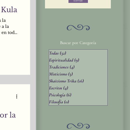
Enviar
 Kula
 la
 a la
 en toda
solamente
Buscar por Categoría
igilia,
dos esos
Todas
(32)
32 entradas
 realidad
Espiritualidad
(9)
9 entradas
LO
Tradiciones
(4)
4 entradas
ava.
Misticismo
(3)
3 entradas
Shaivismo Trika
(16)
16 entradas
Escritos
(4)
4 entradas
Psicología
(6)
6 entradas
Filosofía
(0)
0 entradas
or la