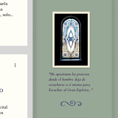
cuela
ma
, solo
almente
vida y sé
odo” -
toda la
"Me apasionan los procesos
donde el hombre deja de
escucharse a sí mismo para
Escuchar al Gran Espíritu..."
vital
os