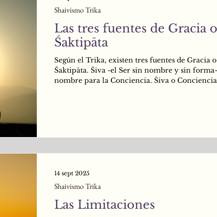
Shaivismo Trika
Las tres fuentes de Gracia 
Śaktipāta
Según el Trika, existen tres fuentes de Gracia o
Śaktipāta. Śiva -el Ser sin nombre y sin forma-
nombre para la Conciencia. Śiva o Conciencia
nuestra Realidad más cercana, porque es lo qu
esencialmente somos. Todos somos Śiva, todo
Dios. Por ende, la forma más directa de incre
nuestro Nivel de Ser es permaneciendo como e
que somos mediante una Conciencia desprovis
vikalpa-s o pensamientos.
14 sept 2025
Shaivismo Trika
Las Limitaciones