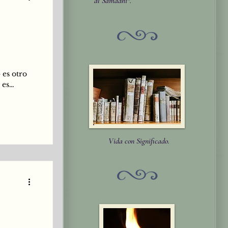
al Samādhi".
o
 es otro
 es
e
s somos
mentar
l Ser
ta de
Vida con Significado.