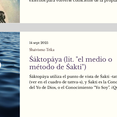
externos para volverse consciente de la propia
naturaleza esencial. Esto es así debido a que el
Supremo se encuentra plenamente identificad
(el individuo limitado), es decir, con el conjun
intelecto, energía vital, cuerpo físico, sentidos, 
upāya utiliza Kriya o el Poder de Acción, ya 
la persona se encuentra totalmente identificad
14 sept 2025
Shaivismo Trika
Śāktopāya (lit. "el medio o
método de Śakti")
Śāktopāya utiliza el punto de vista de Śakti -tat
(ver en el cuadro de tattva-s), y Śakti es la Con
del Yo de Dios, o el Conocimiento “Yo Soy”. ¿Q
significa esto en la práctica? Significa que en 
la persona debe llevar su atención a la fuente
se originan todos los pensamientos, o en su def
espacio o brecha entre los pensamientos. Clar
el espacio que está al principio, en el medio y a