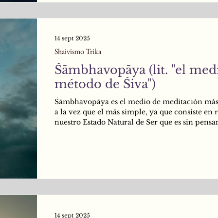
todos los pensamientos, es el mism
14 sept 2025
Shaivismo Trika
Śāmbhavopāya (lit. "el med
método de Śiva")
Śāmbhavopāya es el medio de meditación más
a la vez que el más simple, ya que consiste en 
nuestro Estado Natural de Ser que es sin pensa
Claro, digo “el más simple”, pero en la práctic
sea el método más sencillo y directo, no todos 
aspirantes podrán llevarlo a cabo. ¿Por qué? P
mayoría de las mentes de las personas se encu
activas todo el día, absortas en los objetos y pl
los sentidos. No es de extrañar que una me
14 sept 2025