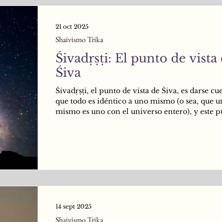
21 oct 2025
Shaivismo Trika
Śivadṛṣṭi: El punto de vista
Śiva
Śivadṛṣṭi, el punto de vista de Śiva, es darse cu
que todo es idéntico a uno mismo (o sea, que 
mismo es uno con el universo entero), y este p
vista es la causa del logro de Śivavyāpti (inher
Śiva) que lleva directamente a la Liberación. E
de Śiva se logra, según esta misteriosa instrucc
volviéndose Śiva. Es decir: recordando ardua
la mente que todo es Śiva, que no hay ningún 
que no sea Śiva, él (el Yogī) finalmente se vue
14 sept 2025
Shaivismo Trika