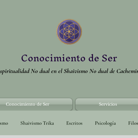
Conocimiento de Ser
spiritualidad No dual en el Shaivismo No dual de Cachemi
Conocimiento de Ser
Servicios
ismo
Shaivismo Trika
Escritos
Psicología
Filo