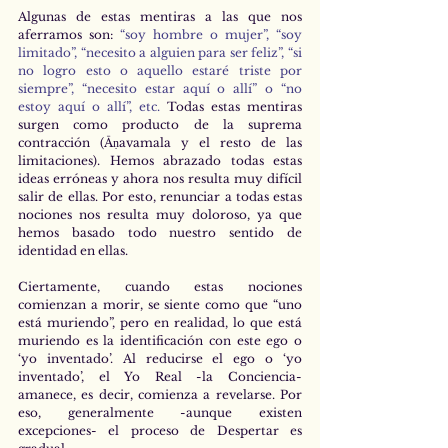
Algunas de estas mentiras a las que nos 
aferramos son: 
“soy hombre o mujer”, “soy 
limitado”, “necesito a alguien para ser feliz”, “si 
no logro esto o aquello estaré triste por 
siempre”, “necesito estar aquí o allí” o “no 
estoy aquí o allí”, etc.
 Todas estas mentiras 
surgen como producto de la suprema 
contracción (Āṇavamala y el resto de las 
limitaciones). Hemos abrazado todas estas 
ideas erróneas y ahora nos resulta muy difícil 
salir de ellas. Por esto, renunciar a todas estas 
nociones nos resulta muy doloroso, ya que 
hemos basado todo nuestro sentido de 
identidad en ellas. 
Ciertamente, cuando estas nociones 
comienzan a morir, se siente como que “uno 
está muriendo”, pero en realidad, lo que está 
muriendo es la identificación con este ego o 
‘yo inventado’. Al reducirse el ego o ‘yo 
inventado’, el Yo Real -la Conciencia- 
amanece, es decir, comienza a revelarse. Por 
eso, generalmente -aunque existen 
excepciones- el proceso de Despertar es 