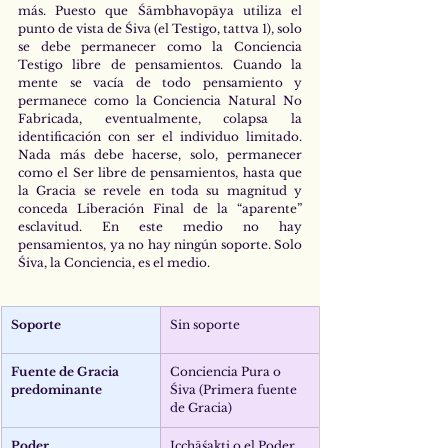
más. Puesto que Śāmbhavopāya utiliza el 
punto de vista de Śiva (el Testigo, tattva 1), solo 
se debe permanecer como la Conciencia 
Testigo libre de pensamientos. Cuando la 
mente se vacía de todo pensamiento y 
permanece como la Conciencia Natural No 
Fabricada, eventualmente, colapsa la 
identificación con ser el individuo limitado. 
Nada más debe hacerse, solo, permanecer 
como el Ser libre de pensamientos, hasta que 
la Gracia se revele en toda su magnitud y 
conceda Liberación Final de la “aparente” 
esclavitud. En este medio no hay 
pensamientos, ya no hay ningún soporte. Solo 
Śiva, la Conciencia, es el medio.
Soporte
Sin soporte
Fuente de Gracia 
Conciencia Pura o 
predominante
Śiva (Primera fuente 
de Gracia)
Poder
Icchāśakti o el Poder 