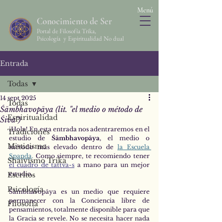
Menú
Conocimiento de Ser
Portal de Filosofía Trika,
Psicología y Espiritualidad No dual
Entrada
Todas
14 sept 2025
Todas
Śāmbhavopāya (lit. "el medio o método de
Espiritualidad
Śiva")
¡Hola! En esta entrada nos adentraremos en el 
Tradiciones
estudio de 
Śāmbhavopāya
, el medio o 
Misticismo
método más elevado dentro de
la Escuela 
Spanda
. 
Como siempre, te recomiendo tener 
Shaivismo Trika
el cuadro de tattva-s
 a mano para un mejor 
estudio. 
Escritos
Psicología
Śāmbhavopāya es un medio que requiere 
permanecer con la Conciencia libre de 
Filosofía
pensamientos, totalmente disponible para que 
la Gracia se revele. No se necesita hacer nada 