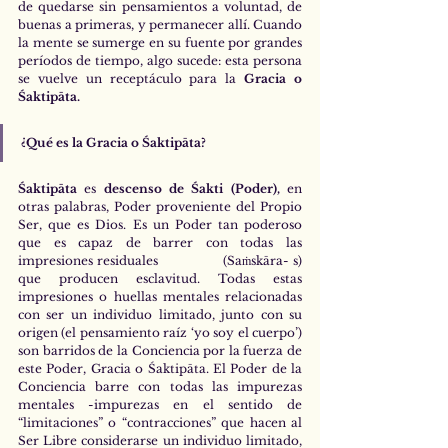
de quedarse sin pensamientos a voluntad, de 
buenas a primeras, y permanecer allí. Cuando 
la mente se sumerge en su fuente por grandes 
períodos de tiempo, algo sucede: esta persona 
se vuelve un receptáculo para la 
Gracia o 
Śaktipāta.
¿Qué es la Gracia o Śaktipāta?
Śaktipāta 
es 
descenso de Śakti (Poder),
 en 
otras palabras, Poder proveniente del Propio 
Ser, que es Dios. Es un Poder tan poderoso 
que es capaz de barrer con todas las 
impresiones residuales                (Saṁskāra- s) 
que producen esclavitud. Todas estas 
impresiones o huellas mentales relacionadas 
con ser un individuo limitado, junto con su 
origen (el pensamiento raíz ‘yo soy el cuerpo’) 
son barridos de la Conciencia por la fuerza de 
este Poder, Gracia o Śaktipāta. El Poder de la 
Conciencia barre con todas las impurezas 
mentales -impurezas en el sentido de 
“limitaciones” o “contracciones” que hacen al 
Ser Libre considerarse un individuo limitado, 