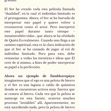
gradual. 
El Ser ha creado toda esta película llamada 
“dualidad”, en la cual el individuo limitado es 
el protagonista. Ahora, el Ser se ha hartado de 
interpretar este papel y quiere volver a 
reconocerse como el actor. Pero interpretó 
este papel durante tanto tiempo -
innumerables vidas-, que ahora se ha olvidado 
de Quién Es realmente. Cuando uno llega a un 
camino espiritual, esta es la clara indicación de 
que el Ser se ha cansado de jugar al rol de 
individuo limitado. Pero para esto, debe 
renunciar a todas las mentiras e ideas que Él 
creó de sí mismo, a fines de poder interpretar 
su papel a la perfección. 
Ahora un ejemplo de Śāmbhavopāya: 
imaginemos que el ego es una pelota de hierro 
y el Ser es una laguna o caldo de químicos 
donde se encuentran activos muy fuertes que 
se comen al hierro. Cada vez que la pelota se 
sumerge en esta fuente, ocurren muchos 
procesos “invisibles” allí. Aparentemente, no 
está sucediendo nada, pero la pelota de hierro 