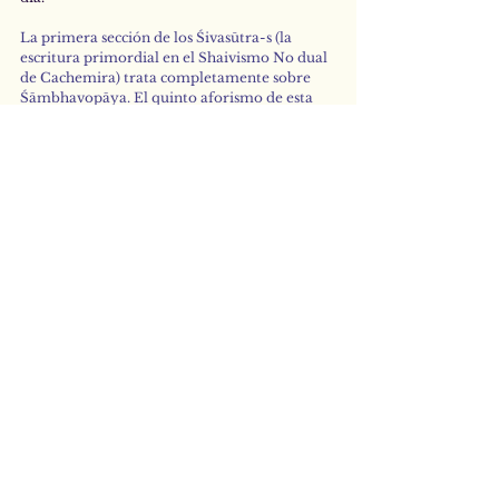
La primera sección de los Śivasūtra-s (la 
escritura primordial en el Shaivismo No dual 
de Cachemira) trata completamente sobre 
Śāmbhavopāya. El quinto aforismo de esta 
sección dice lo siguiente: 
उद्यमो भैरवः ॥५॥ 
Udyamo bhairavaḥ||5|| 
“Bhairava -el Ser Supremo- es un 
repentino destello o elevación de 
la Conciencia Divina”
[…] Ese "udyama" o repentino surgimiento de 
la Conciencia, aparece en aquéllos que están 
consagrados a la Devoción y poseen el Tesoro 
de la atención en este Principio Interno. Esto 
es lo que se ha enseñado en el quinto 
aforismo de los Śivasūtra-s. 
(una porción del comentario de Kṣemarāja 