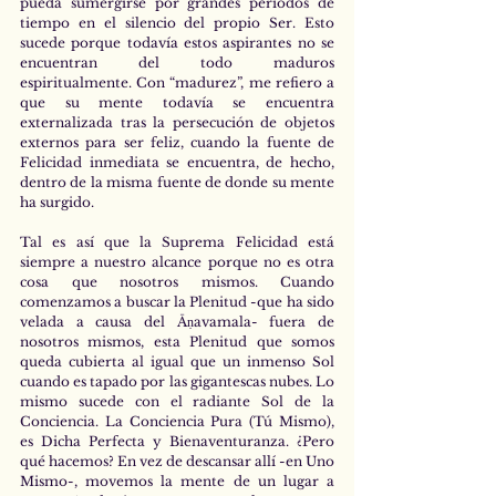
pueda sumergirse por grandes periodos de 
tiempo en el silencio del propio Ser. Esto 
sucede porque todavía estos aspirantes no se 
encuentran del todo maduros 
espiritualmente. Con “madurez”, me refiero a 
que su mente todavía se encuentra 
externalizada tras la persecución de objetos 
externos para ser feliz, cuando la fuente de 
Felicidad inmediata se encuentra, de hecho, 
dentro de la misma fuente de donde su mente 
ha surgido.
Tal es así que la Suprema Felicidad está 
siempre a nuestro alcance porque no es otra 
cosa que nosotros mismos. Cuando 
comenzamos a buscar la Plenitud -que ha sido 
velada a causa del Āṇavamala- fuera de 
nosotros mismos, esta Plenitud que somos 
queda cubierta al igual que un inmenso Sol 
cuando es tapado por las gigantescas nubes. Lo 
mismo sucede con el radiante Sol de la 
Conciencia. La Conciencia Pura (Tú Mismo), 
es Dicha Perfecta y Bienaventuranza. ¿Pero 
qué hacemos? En vez de descansar allí -en Uno 
Mismo-, movemos la mente de un lugar a 