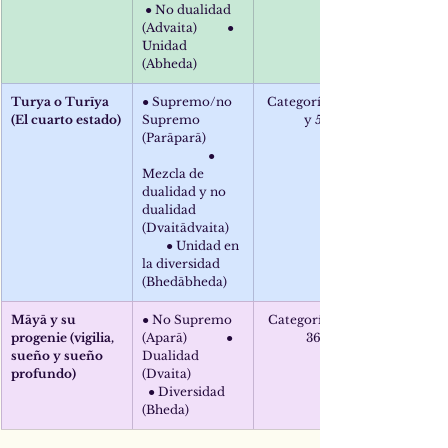
 ● No dualidad 
(Advaita)          ● 
Unidad 
(Abheda)
Turya o Turīya 
● Supremo/no 
Categorías 3, 4 
(El cuarto estado)
Supremo 
y 5
(Parāparā)            
                      ● 
Mezcla de 
dualidad y no 
dualidad 
(Dvaitādvaita)    
        ● Unidad en 
la diversidad 
(Bhedābheda)
Māyā y su 
● No Supremo 
Categorías 6 a 
progenie (vigilia, 
(Aparā)             ● 
36
sueño y sueño 
Dualidad 
profundo)
(Dvaita)                 
  ● Diversidad 
(Bheda)