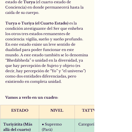
estado de 
Turya
 (el cuarto estado de 
Conciencia) en donde permanecerá hasta la 
caída de su cuerpo.
Turya o Turīya (el Cuarto Estado)
 es la 
condición atestiguante del Ser que enhebra 
los otros tres estados remanentes de 
conciencia: vigilia, sueño y sueño profundo. 
En este estado existe un leve sentido de 
dualidad para poder funcionar en este 
mundo. A este estado también se lo denomina 
“Bhedābheda” o unidad en la diversidad, ya 
que hay percepción de Sujeto y objeto (es 
decir, hay percepción de “Yo” y “el universo”) 
como dos entidades diferenciadas, pero 
existiendo en completa unidad.
Vamos a verlo en un cuadro:
ESTADO
NIVEL
TATTVA-S
Turīyātīta (Más 
● Supremo 
Categorías 1 y 2
allá del cuarto)
(Parā)                     