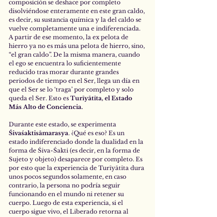
composición se deshace por completo 
disolviéndose enteramente en este gran caldo, 
es decir, su sustancia química y la del caldo se 
vuelve completamente una e indiferenciada. 
A partir de ese momento, la ex pelota de 
hierro ya no es más una pelota de hierro, sino, 
“el gran caldo”. De la misma manera, cuando 
el ego se encuentra lo suficientemente 
reducido tras morar durante grandes 
periodos de tiempo en el Ser, llega un día en 
que el Ser se lo ‘traga’ por completo y solo 
queda el Ser. Esto es 
Turīyātīta,
el Estado 
Más Alto de Conciencia.
Durante este estado, se experimenta 
Śivaśaktisāmarasya
. ¿Qué es eso? Es un 
estado indiferenciado donde la dualidad en la 
forma de Śiva-Śakti (es decir, en la forma de 
Sujeto y objeto) desaparece por completo. Es 
por esto que la experiencia de Turīyātīta dura 
unos pocos segundos solamente, en caso 
contrario, la persona no podría seguir 
funcionando en el mundo ni retener su 
cuerpo. Luego de esta experiencia, si el 
cuerpo sigue vivo, el Liberado retorna al 