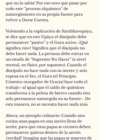
que no lo sabía! Por eso tuvo que pasar por 
todo este “proceso alquímico” de 
sumergimiento en su propia fuente para 
volver a Darse Cuenta. 
Volviendo a la explicación de Śāmbhavopāya, 
se dice que en este Upāya el discípulo debe 
permanecer “pasivo” y el Guru activo. ¿Qué 
significa esto? Significa que el discípulo no 
debe hacer nada. La persona debe entrar en 
un estado de “Supremo No Hacer” (a nivel 
mental, no físico, por supuesto). Cuando el 
discípulo no hace nada con su mente y solo 
reposa en el Ser, el Guru (el Principio 
Cósmico otorgador de Gracia) hace todo el 
trabajo -al igual que el caldo de químicos 
transforma a la pelota de hierro cuando ésta 
solo permanece sumergida en su fuente-. De 
esta manera, no se necesita hacer nada más.
Ahora, un ejemplo culinario: Cuando uno 
cocina unas papas en una sartén llena de 
aceite, para que estas papas se cocinen deben 
permanecer quietas dentro de la sartén 
¿verdad? Imagina que las papas se mueven de 