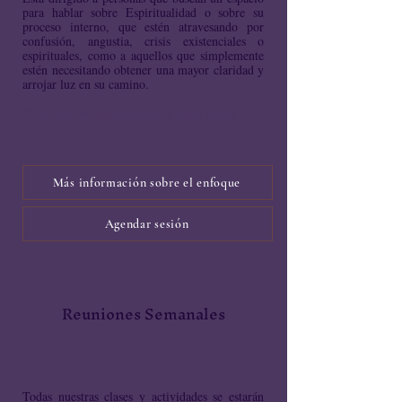
para hablar sobre Espiritualidad o sobre su
proceso interno, que estén atravesando por
confusión, angustia, crisis existenciales o
espirituales, como a aquellos que simplemente
estén necesitando obtener una mayor claridad y
arrojar luz en su camino.
*Sesiones por videollamada a todas partes.
Más información sobre el enfoque
Agendar sesión
Reuniones Semanales
Todas nuestras clases y actividades se estarán