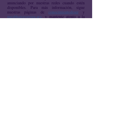
anunciando por nuestras redes cuando estén
disponibles. Para más información, sigue
nuestras páginas de
conocimientodeser
y
parabhairavayoga.arg
,
y mantente atento a la
sección de
Reuniones Semanales
del sitio web.​​
Ir a Cursos
Sesiones
|
Reuniones
|
Blog
|
Recursos
|
Nicole
Satī |
Contacto