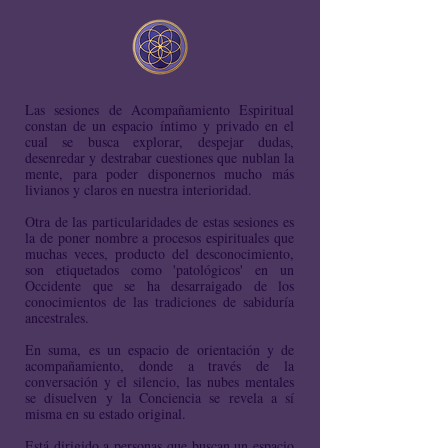
Las sesiones de Acompañamiento Espiritual
constan de un espacio íntimo y privado en el
cual se busca explorar, despejar dudas,
desenredar y destrabar cuestiones que nublan la
mente, para poder disponernos mucho más
livianos y claros en nuestra interioridad.
Otra de las particularidades de estas sesiones es
la de poner nombre a procesos espirituales que
muchas veces, producto del desconocimiento,
son etiquetados como 'patológicos' en un
Occidente que se ha desarraigado de los
conocimientos de las tradiciones de sabiduría
ancestrales.
En suma, es un espacio de orientación y de
acompañamiento, donde a través de la
conversación y el silencio, las nubes mentales
se disuelven y la Conciencia se revela a sí
misma en su estado original.
Está dirigido a personas que buscan un espacio