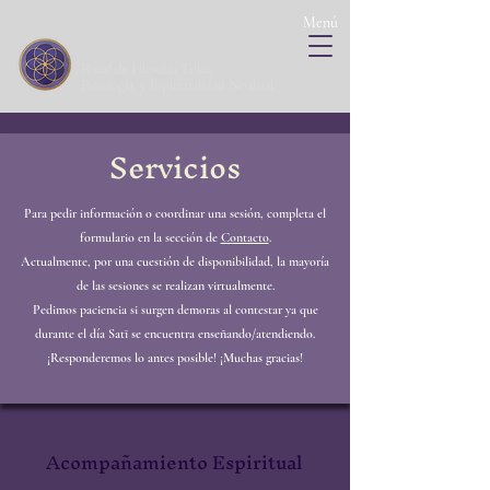
Menú
Conocimiento de Ser
Portal de Filosofía Trika,
Psicología y Espiritualidad No dual
Servicios
Para pedir información o coordinar una sesión,
completa el
formulario en la sección de
Contacto
.
Actualmente, por una cuestión de disponibilidad, la mayoría
de las sesiones se realizan virtualmente.
Pedimos paciencia si surgen demoras al contestar ya que
durante el día Satī se encuentra enseñando/atendiendo.
¡Responderemos lo antes posible! ¡Muchas gracias!
Acompañamiento Espiritual