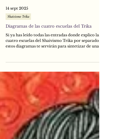
14 sept 2025
Shaivismo Trika
Diagramas de las cuatro escuelas del Trika
Si ya has leído todas las entradas donde explico las
cuatro escuelas del Shaivismo Trika por separado,
estos diagramas te servirán para sintetizar de una
manera gráfica todo lo aprendido. Si todavía no haz
estudiado las cuatro escuelas, primeramente
dirígete a este link: Las cuatro escuelas del Trika, y
luego, regresa para leer los diagramas.