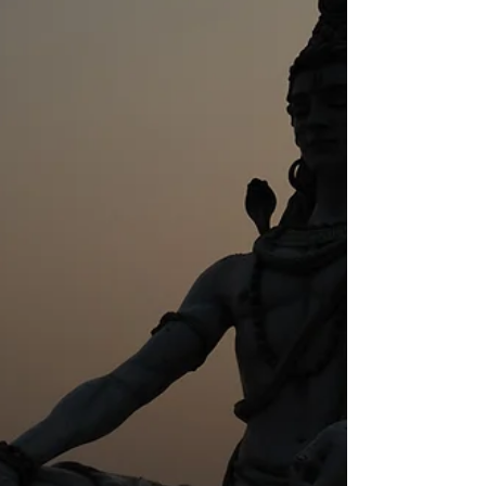
Kuṇḍalinī es otro nombre para Śakti o Poder Divino
dentro del cuerpo humano. Cuando este es
despertado por medio del descenso de Gracia o
Śaktipāta, es la encargada de expandir la Conciencia
en el ser humano. Tan pronto como este Poder
despierta, los cakra-s o centros de poder principales
ubicados en el cuerpo sutil (más específicamente, en
el canal central o Suṣumnānāḍī) están obligados a
ser perforados tarde o temprano. Estos cakra-s son:
Mūlādhāra, Svādhiṣṭhāna, Maṇipūra,