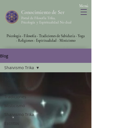
Menú
Conocimiento de Ser
Portal de Filosofía Trika,
Psicología y Espiritualidad No dual
Psicología - Filosofía - Tradiciones de Sabiduría - Yoga
-
Religiones - Espiritualidad - Misticismo
Blog
Shaivismo Trika
Todas
Espiritualidad
Tradiciones
Misticismo
Shaivismo Trika
Escritos