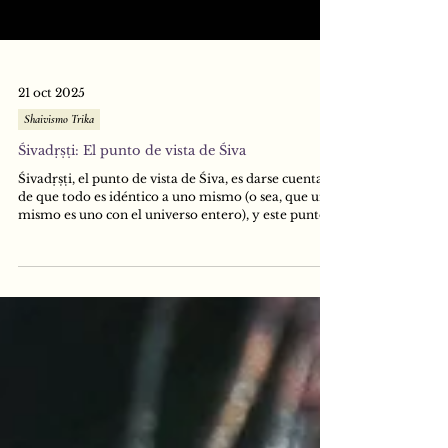
21 oct 2025
Shaivismo Trika
Śivadṛṣṭi: El punto de vista de Śiva
Śivadṛṣṭi, el punto de vista de Śiva, es darse cuenta
de que todo es idéntico a uno mismo (o sea, que uno
mismo es uno con el universo entero), y este punto
de vista es la causa del logro de Śivavyāpti
(inherencia en Śiva) que lleva directamente a la
Liberación. Este estado de Śiva se logra, según esta
misteriosa instrucción, volviéndose Śiva. Es decir:
recordando arduamente en la mente que todo es
Śiva, que no hay ningún estado que no sea Śiva, él (el