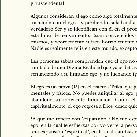
y trascendental.
Algunos consideran al ego como algo totalmente 
luchando con el ego... y perdiendo cada batalla, 
verdadero Ser y se identifican con él en el pro
esta línea de pensamiento. Están convencidos de
mismos, y acordemente sufren horriblemente deb
Nadie es realmente feliz en este mundo, excepto 
Las personas sabias comprenden que el ego no e
limitado de una Divina Realidad que yace detrás.
renunciando a su limitado ego, y no luchando i
El ego es un tattva (15) en el sistema Trika, que
mentales y físicos. No puedes aniquilar al ego,
abandone su inherente limitación. Como el 
espiritualmente, el ego regresa a Dios, desde qu
¿A que me refiero con "expansión”? No me esto
ego, en la cual te esfuerzas por volverte la per
una expansión "espiritual", en la cual cambias el