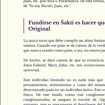
Juan, etc. por Śiva o Paramaśiva. De esta forma
de "Yo soy Nicole, Juan, etc.".
Fundirse en Śakti es hacer que
Original 
La única tarea que debe cumplir un alma limitada
mismo. Cuando ese paśu se da cuenta de la verda
que nunca existió como paśu, o sea, no estuvo ja
De hecho, se dará cuenta de que su existencia c
Estos Gabriel, Mary, John, etc. son invenciones
universal.
Este individuo limitado no es nada más que 
pensamientos, sentimientos y cosas del mism
determinado paśu en un individuo único. Esto es 
físico. De este modo, como este conglomer
conglomerados, se asegura la noción de "alg
supuesto, éste es meramente el despliegue del 