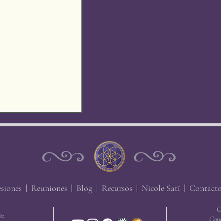
esiones
|
Reuniones
|
Blog
|
Recursos
| Nicole
Satī |
Contact
de Individuación
C
n:
Cono
de los Múltiples