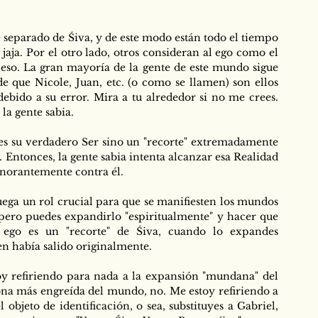
separado de Śiva, y de este modo están todo el tiempo 
jaja. Por el otro lado, otros consideran al ego como el 
ceso. La gran mayoría de la gente de este mundo sigue 
 que Nicole, Juan, etc. (o como se llamen) son ellos 
ido a su error. Mira a tu alrededor si no me crees. 
la gente sabia.
s su verdadero Ser sino un "recorte" extremadamente 
 Entonces, la gente sabia intenta alcanzar esa Realidad 
gnorantemente contra él.
 juega un rol crucial para que se manifiesten los mundos 
 pero puedes expandirlo "espiritualmente" y hacer que 
ego es un "recorte" de Śiva, cuando lo expandes 
ien había salido originalmente.
y refiriendo para nada a la expansión "mundana" del 
sona más engreída del mundo, no. Me estoy refiriendo a 
 objeto de identificación, o sea, substituyes a Gabriel, 