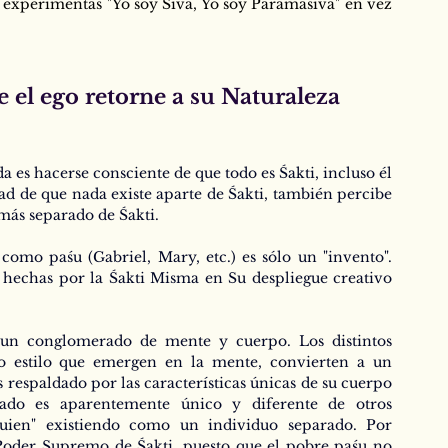
, experimentas "Yo soy Śiva, Yo soy Paramaśiva" en vez 
 el ego retorne a su Naturaleza 
 es hacerse consciente de que todo es Śakti, incluso él 
d de que nada existe aparte de Śakti, también percibe 
más separado de Śakti.
omo paśu (Gabriel, Mary, etc.) es sólo un "invento". 
 hechas por la Śakti Misma en Su despliegue creativo 
un conglomerado de mente y cuerpo. Los distintos 
o estilo que emergen en la mente, convierten a un 
respaldado por las características únicas de su cuerpo 
ado es aparentemente único y diferente de otros 
uien" existiendo como un individuo separado. Por 
Poder Supremo de Śakti, puesto que el pobre paśu no 