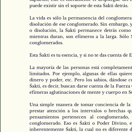
puede existir sin el soporte de esta Śakti detrás.
La vida es sólo la permanencia del conglomerado
disolución de ese conglomerado. Sin embargo, 
o disolución, la Śakti permanece detrás como 
mientras duran, son efímeros a la larga. Sólo Ś
conglomerados. 
Esta Śakti es tu esencia, y si no te das cuenta d
La mayoría de las personas está completament
limitados. Por ejemplo, algunas de ellas qui
dinero y poder, etc. Pero los sabios, dándose c
Śakti, es decir, buscan darse cuenta de la Fuerza
efímeras aglutinaciones de mente y cuerpo en S
Una simple manera de tomar conciencia de la F
prestar atención a los intervalos o brechas q
pensamientos pertenecen al conglomerado, 
conglomerado. Eso es Śakti o Poder Divino, e
inherentemente Śakti, la cual no es diferente 