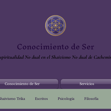
Conocimiento de Ser
spiritualidad No dual en el Shaivismo No dual de Cachemi
Conocimiento de Ser
Servicios
Shaivismo Trika
Escritos
Psicología
Filosofía