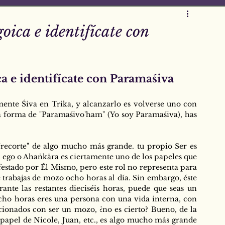
oica e identifícate con
a e identifícate con Paramaśiva
nte Śiva en Trika, y alcanzarlo es volverse uno con 
la forma de "Paramaśivo'ham" (Yo soy Paramaśiva), has 
 "recorte" de algo mucho más grande. tu propio Ser es 
ego o Ahaṅkāra es ciertamente uno de los papeles que 
tado por Él Mismo, pero este rol no representa para 
 trabajas de mozo ocho horas al día. Sin embargo, éste 
nte las restantes dieciséis horas, puede que seas un 
ocho horas eres una persona con una vida interna, con 
ionados con ser un mozo, ¿no es cierto? Bueno, de la 
pel de Nicole, Juan, etc., es algo mucho más grande 