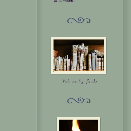
al Samādhi".
Vida con Significado.