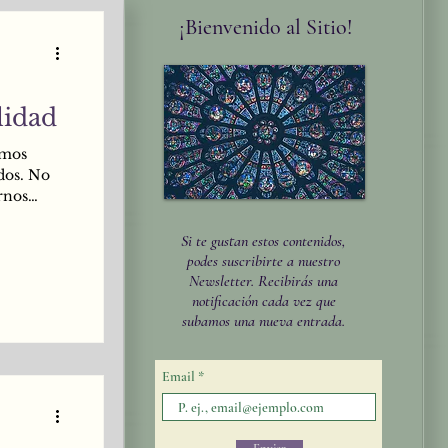
¡Bienvenido al Sitio!
lidad
emos
dos. No
rnos
o mental,
 de
Si te gustan estos contenidos,
os acerca
podes suscribirte a nuestro
o nos
Newsletter. Recibirás una
notificación cada vez que
te, ni
subamos una nueva entrada.
.
Email