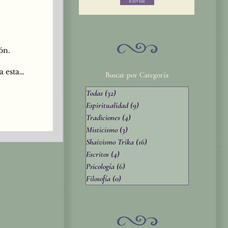
Enviar
ón.
a esta
Buscar por Categoría
amientos
Todas
(32)
32 entradas
Testigo
ientos.
Espiritualidad
(9)
9 entradas
ar
Tradiciones
(4)
4 entradas
n cambio.
Misticismo
(3)
3 entradas
estar
Shaivismo Trika
(16)
16 entradas
Escritos
(4)
4 entradas
Psicología
(6)
6 entradas
Filosofía
(0)
0 entradas