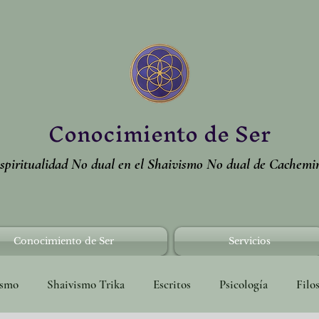
Conocimiento de Ser
spiritualidad No dual en el Shaivismo No dual de Cachemi
Conocimiento de Ser
Servicios
ismo
Shaivismo Trika
Escritos
Psicología
Filo