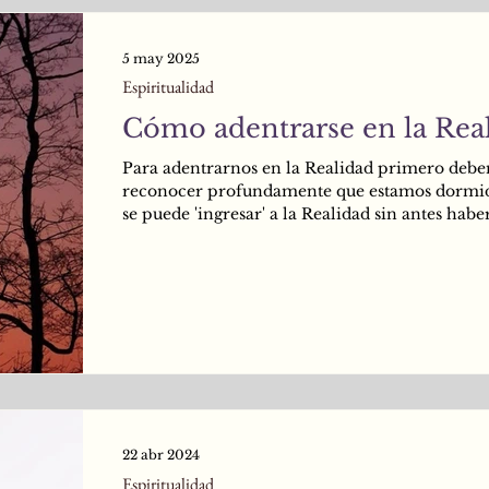
5 may 2025
Espiritualidad
Cómo adentrarse en la Rea
Para adentrarnos en la Realidad primero deb
reconocer profundamente que estamos dormi
se puede 'ingresar' a la Realidad sin antes habe
percatado de que estamos viviendo en un sueñ
que estamos atrapados entre las cuatro paredes
nuestro pensamiento, y que la idea que tenem
de nosotros mismos supone una barrera que n
permite movernos hasta más allá de cierto limi
experimentar de forma Plena y Libre la Vida..
22 abr 2024
Espiritualidad