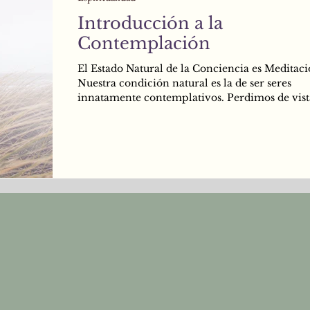
Introducción a la
Contemplación
El Estado Natural de la Conciencia es Meditaci
Nuestra condición natural es la de ser seres
innatamente contemplativos. Perdimos de vist
condición por estar mirando la nube de pens
que pasan, sin poner atención a la Conciencia 
que observa, sin esfuerzo alguno, estos pensam
Para poder percatar el cambio se tiene que est
mirando -irrevocablemente- desde un lugar si
Para poder captar el movimiento se tiene que 
observando desde un